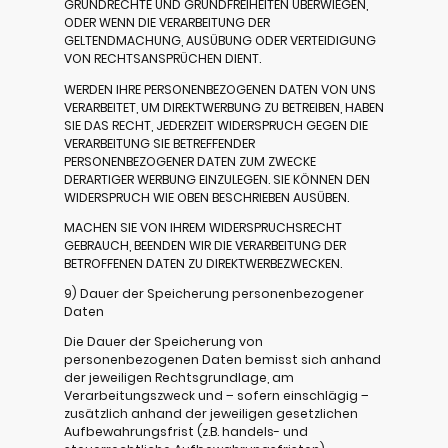
GRUNDRECHTE UND GRUNDFREIHEITEN ÜBERWIEGEN,
ODER WENN DIE VERARBEITUNG DER
GELTENDMACHUNG, AUSÜBUNG ODER VERTEIDIGUNG
VON RECHTSANSPRÜCHEN DIENT.
WERDEN IHRE PERSONENBEZOGENEN DATEN VON UNS
VERARBEITET, UM DIREKTWERBUNG ZU BETREIBEN, HABEN
SIE DAS RECHT, JEDERZEIT WIDERSPRUCH GEGEN DIE
VERARBEITUNG SIE BETREFFENDER
PERSONENBEZOGENER DATEN ZUM ZWECKE
DERARTIGER WERBUNG EINZULEGEN. SIE KÖNNEN DEN
WIDERSPRUCH WIE OBEN BESCHRIEBEN AUSÜBEN.
MACHEN SIE VON IHREM WIDERSPRUCHSRECHT
GEBRAUCH, BEENDEN WIR DIE VERARBEITUNG DER
BETROFFENEN DATEN ZU DIREKTWERBEZWECKEN.
9) Dauer der Speicherung personenbezogener
Daten
Die Dauer der Speicherung von
personenbezogenen Daten bemisst sich anhand
der jeweiligen Rechtsgrundlage, am
Verarbeitungszweck und – sofern einschlägig –
zusätzlich anhand der jeweiligen gesetzlichen
Aufbewahrungsfrist (z.B. handels- und