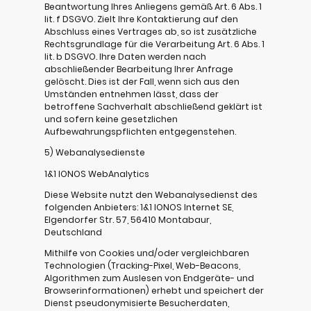
Beantwortung Ihres Anliegens gemäß Art. 6 Abs. 1
lit. f DSGVO. Zielt Ihre Kontaktierung auf den
Abschluss eines Vertrages ab, so ist zusätzliche
Rechtsgrundlage für die Verarbeitung Art. 6 Abs. 1
lit. b DSGVO. Ihre Daten werden nach
abschließender Bearbeitung Ihrer Anfrage
gelöscht. Dies ist der Fall, wenn sich aus den
Umständen entnehmen lässt, dass der
betroffene Sachverhalt abschließend geklärt ist
und sofern keine gesetzlichen
Aufbewahrungspflichten entgegenstehen.
5) Webanalysedienste
1&1 IONOS WebAnalytics
Diese Website nutzt den Webanalysedienst des
folgenden Anbieters: 1&1 IONOS Internet SE,
Elgendorfer Str. 57, 56410 Montabaur,
Deutschland
Mithilfe von Cookies und/oder vergleichbaren
Technologien (Tracking-Pixel, Web-Beacons,
Algorithmen zum Auslesen von Endgeräte- und
Browserinformationen) erhebt und speichert der
Dienst pseudonymisierte Besucherdaten,