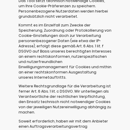
Das Tool setzt technisch notwendige Cookies,
um Ihre Cookie-Präferenzen zu speichern.
Personenbezogene Nutzerdaten werden hierbei
grundsätzlich nicht verarbeitet.
Kommt es im Einzelfall zum Zwecke der
Speicherung, Zuordnung oder Protokollierung von
Cookie-Einstellungen doch zur Verarbeitung
personenbezogener Daten (wie etwa der IP-
Adresse), erfolgt diese gemäß Art. 6 Abs. 1 lit. f
DSGVO auf Basis unseres berechtigten Interesses
an einem rechtskonformen, nutzerspezifischen
und nutzerfreundlichen
Einwilligungsmanagement für Cookies und mithin
an einer rechtskonformen Ausgestaltung
unseres Internetauftritts.
Weitere Rechtsgrundlage für die Verarbeitung ist
ferner Art. 6 Abs. 1 lit. c DSGVO. Wir unterliegen als
Verantwortliche der rechtlichen Verpflichtung,
den Einsatz technisch nicht notwendiger Cookies
von der jeweiligen Nutzereinwilligung abhängig zu
machen.
Soweit erforderlich, haben wir mit dem Anbieter
einen Auftragsverarbeitungsvertrag