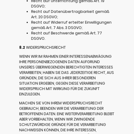
Recht auf Unterrichtung gemäß Art. 19
DSGVO;
Recht auf Datenübertragbarkeit gemäß
Art. 20 DSGVO;
Recht auf Widerruf erteilter Einwilligungen
gemäß Art. 7 Abs. 3 DSGVO;
Recht auf Beschwerde gemäß Art. 77
DSGVO.
8.2
WIDERSPRUCHSRECHT
WENN WIR IM RAHMEN EINER INTERESSENABWÄGUNG
IHRE PERSONENBEZOGENEN DATEN AUFGRUND
UNSERES ÜBERWIEGENDEN BERECHTIGTEN INTERESSES
VERARBEITEN, HABEN SIE DAS JEDERZEITIGE RECHT, AUS
GRÜNDEN, DIE SICH AUS IHRER BESONDEREN
SITUATION ERGEBEN, GEGEN DIESE VERARBEITUNG
WIDERSPRUCH MIT WIRKUNG FÜR DIE ZUKUNFT
EINZULEGEN.
MACHEN SIE VON IHREM WIDERSPRUCHSRECHT
GEBRAUCH, BEENDEN WIR DIE VERARBEITUNG DER
BETROFFENEN DATEN. EINE WEITERVERARBEITUNG BLEIBT
ABER VORBEHALTEN, WENN WIR ZWINGENDE
SCHUTZWÜRDIGE GRÜNDE FÜR DIE VERARBEITUNG
NACHWEISEN KÖNNEN, DIE IHRE INTERESSEN,