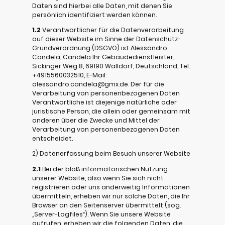
Daten sind hierbei alle Daten, mit denen Sie
persönlich identifiziert werden können.
1.2
Verantwortlicher für die Datenverarbeitung
auf dieser Website im Sinne der Datenschutz-
Grundverordnung (DSGVO) ist Alessandro
Candela, Candela Ihr Gebäudedienstleister,
Sickinger Weg 8, 69190 Walldorf, Deutschland, Tel.:
+4915560032510, E-Mail:
alessandro.candela@gmx.de. Der für die
Verarbeitung von personenbezogenen Daten
Verantwortliche ist diejenige natürliche oder
juristische Person, die allein oder gemeinsam mit
anderen über die Zwecke und Mittel der
Verarbeitung von personenbezogenen Daten
entscheidet.
2) Datenerfassung beim Besuch unserer Website
2.1
Bei der bloß informatorischen Nutzung
unserer Website, also wenn Sie sich nicht
registrieren oder uns anderweitig Informationen
übermitteln, erheben wir nur solche Daten, die Ihr
Browser an den Seitenserver übermittelt (sog.
„Server-Logfiles“). Wenn Sie unsere Website
aufrufen, erheben wir die folgenden Daten, die